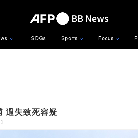
ews
SDGs
Sports
Focus
P
∨
∨
∨
 過失致死容疑
米
]