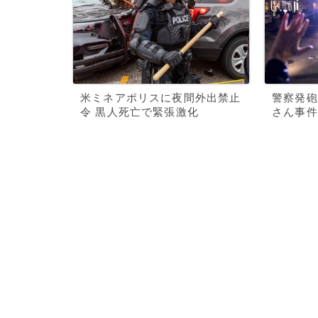
米ミネアポリスに夜間外出禁止
警察発砲
令 黒人死亡で緊張激化
さん事件