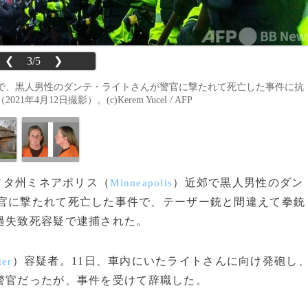
❮
3/5
❯
で、黒人男性のダンテ・ライトさんが警官に撃たれて死亡した事件に抗
12日撮影）。(c)Kerem Yucel / AFP
ネソタ州ミネアポリス（
）近郊で黒人男性のダン
Minneapolis
警官に撃たれて死亡した事件で、テーザー銃と間違えて拳銃
過失致死容疑で逮捕された。
）容疑者。11日、車内にいたライトさんに向け発砲し
ter
警官だったが、事件を受けて辞職した。