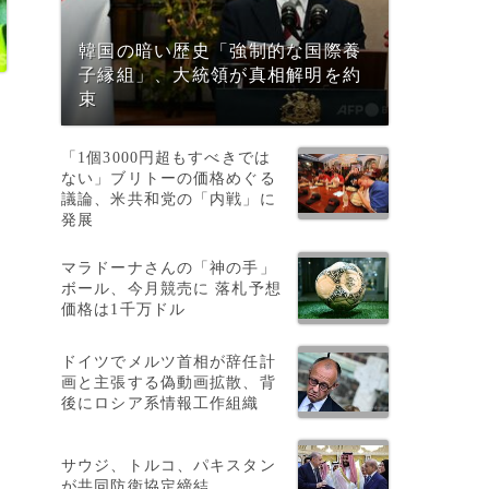
韓国の暗い歴史「強制的な国際養
子縁組」、大統領が真相解明を約
束
「1個3000円超もすべきでは
ない」ブリトーの価格めぐる
議論、米共和党の「内戦」に
発展
マラドーナさんの「神の手」
ボール、今月競売に 落札予想
価格は1千万ドル
ドイツでメルツ首相が辞任計
画と主張する偽動画拡散、背
後にロシア系情報工作組織
、
サウジ、トルコ、パキスタン
が共同防衛協定締結