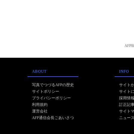
AFP
ABOUT
INFO
写真でつづるAFPの歴史
サイト
サイトポリシー
サイト
プライバシーポリシー
採用情
利用規約
訂正記
運営会社
サイト
AFP通信会長ごあいさつ
ニュー