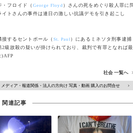
ジ・フロイド（
）さんの死をめぐり殺人罪に
George Floyd
ライトさんの事件は連日の激しい抗議デモを引き起こし
隣接するセントポール（
）にあるミネソタ刑事逮捕
St. Paul
第2級故殺の疑いが掛けられており、裁判で有罪となれば
)AFP
社会 一覧へ
メディア・報道関係・法人の方向け 写真・動画 購入のお問合せ
>
関連記事