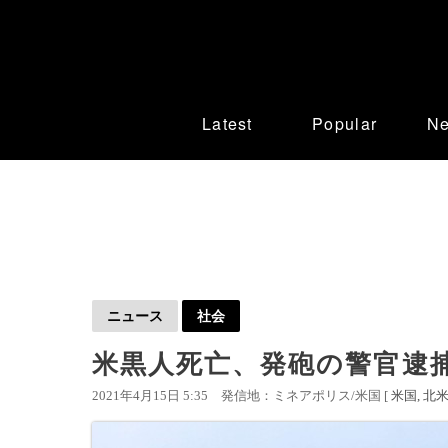
Latest
Popular
N
ニュース
社会
米黒人死亡、発砲の警官逮捕
2021年4月15日 5:35
発信地：ミネアポリス/米国 [
米国
北