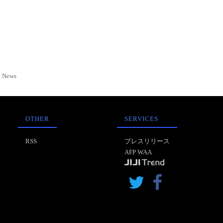
News
OTHER
SERVICES
RSS
プレスリリース
AFP WAA