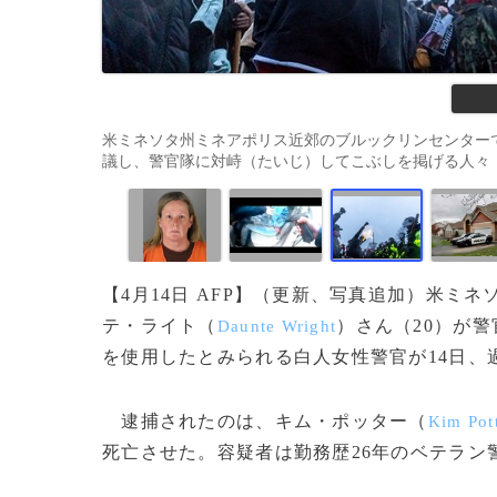
米ミネソタ州ミネアポリス近郊のブルックリンセンター
議し、警官隊に対峙（たいじ）してこぶしを掲げる人々（2021年4月
【4月14日 AFP】（更新、写真追加）米ミ
テ・ライト（
）さん（20）が
Daunte Wright
を使用したとみられる白人女性警官が14日、
逮捕されたのは、キム・ポッター（
Kim Pot
死亡させた。容疑者は勤務歴26年のベテラン