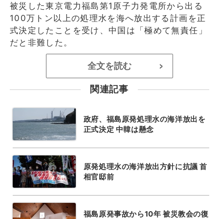
被災した東京電力福島第1原子力発電所から出る
100万トン以上の処理水を海へ放出する計画を正
式決定したことを受け、中国は「極めて無責任」
だと非難した。
全文を読む
>
関連記事
政府、福島原発処理水の海洋放出を
正式決定 中韓は懸念
原発処理水の海洋放出方針に抗議 首
相官邸前
福島原発事故から10年 被災教会の復