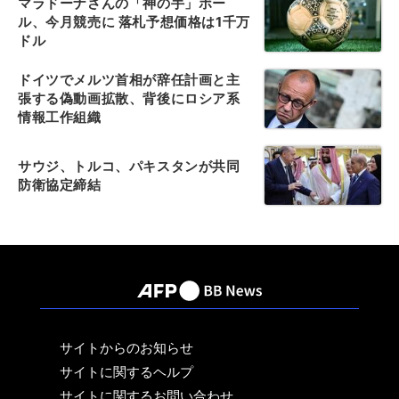
マラドーナさんの「神の手」ボー
ル、今月競売に 落札予想価格は1千万
ドル
ドイツでメルツ首相が辞任計画と主
張する偽動画拡散、背後にロシア系
情報工作組織
サウジ、トルコ、パキスタンが共同
防衛協定締結
サイトからのお知らせ
サイトに関するヘルプ
サイトに関するお問い合わせ