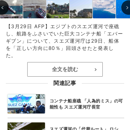
【3月29日 AFP】エジプトのスエズ運河で座礁
し、航路をふさいでいた巨大コンテナ船「エバー
ギブン」について、スエズ運河庁は29日、船体
を「正しい方向に80％」回頭させたと発表し
た。
全文を読む
>
関連記事
コンテナ船座礁 「人為的ミス」の可
能性も スエズ運河庁長官
スエズ運河の「代替ルート」 ロシ