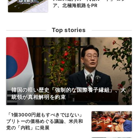
ア、北極海航路をPR
Top stories
韓国の暗い歴史「強制的な国際養子縁組」、大
統領が真相解明を約束
「1個3000円超もすべきではない」
ブリトーの価格めぐる議論、米共和
党の「内戦」に発展