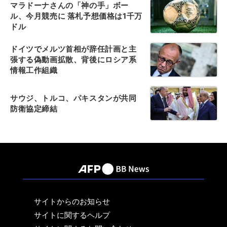
マラドーナさんの「神の手」ボー
ル、今月競売に 落札予想価格は1千万
ドル
ドイツでメルツ首相が辞任計画と主
張する偽動画拡散、背後にロシア系
情報工作組織
サウジ、トルコ、パキスタンが共同
防衛協定締結
サイトからのお知らせ
サイトに関するヘルプ