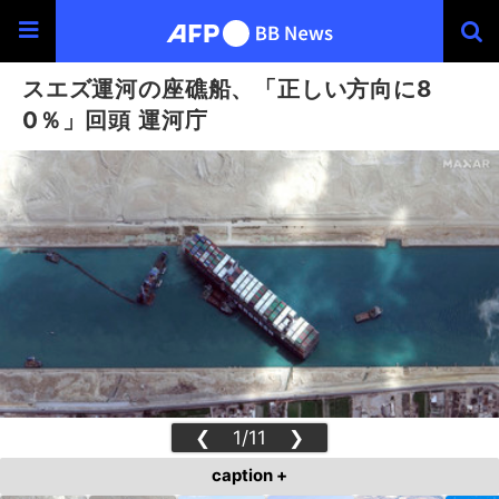
スエズ運河の座礁船、「正しい方向に8
0％」回頭 運河庁
❮
1/11
❯
caption +