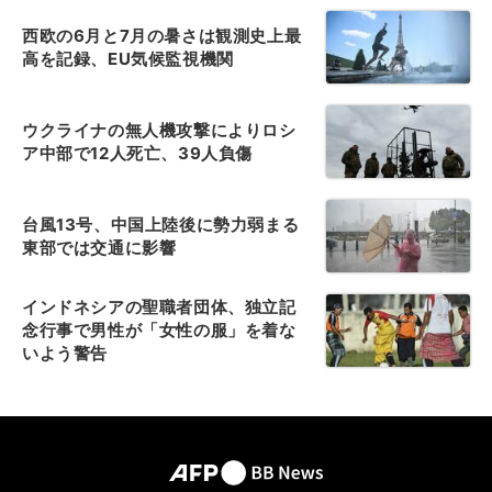
西欧の6月と7月の暑さは観測史上最
高を記録、EU気候監視機関
ウクライナの無人機攻撃によりロシ
ア中部で12人死亡、39人負傷
台風13号、中国上陸後に勢力弱まる
東部では交通に影響
インドネシアの聖職者団体、独立記
念行事で男性が「女性の服」を着な
いよう警告