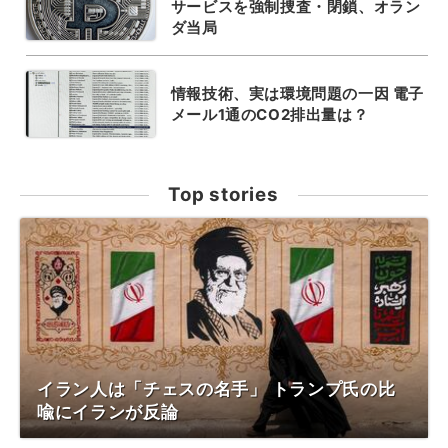
サービスを強制捜査・閉鎖、オラン
ダ当局
情報技術、実は環境問題の一因 電子
メール1通のCO2排出量は？
Top stories
イラン人は「チェスの名手」 トランプ氏の比
喩にイランが反論