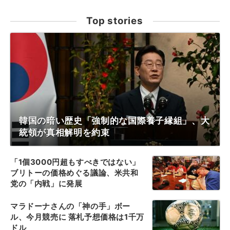
Top stories
韓国の暗い歴史「強制的な国際養子縁組」、大
統領が真相解明を約束
「1個3000円超もすべきではない」
ブリトーの価格めぐる議論、米共和
党の「内戦」に発展
マラドーナさんの「神の手」ボー
ル、今月競売に 落札予想価格は1千万
ドル