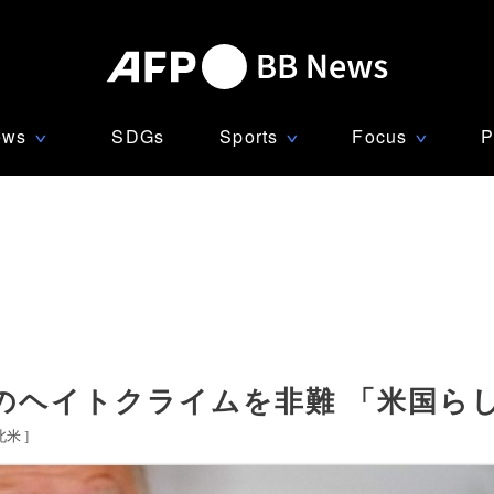
ews
SDGs
Sports
Focus
P
∨
∨
∨
のヘイトクライムを非難 「米国ら
北米
]