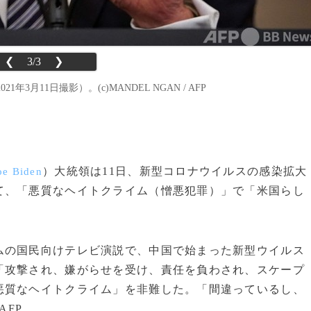
❮
3/3
❯
11日撮影）。(c)MANDEL NGAN / AFP
）大統領は11日、新型コロナウイルスの感染拡大
oe Biden
て、「悪質なヘイトクライム（憎悪犯罪）」で「米国らし
の国民向けテレビ演説で、中国で始まった新型ウイルス
「攻撃され、嫌がらせを受け、責任を負わされ、スケープ
悪質なヘイトクライム」を非難した。「間違っているし、
AFP