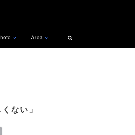
hoto
Area
∨
∨
しくない」