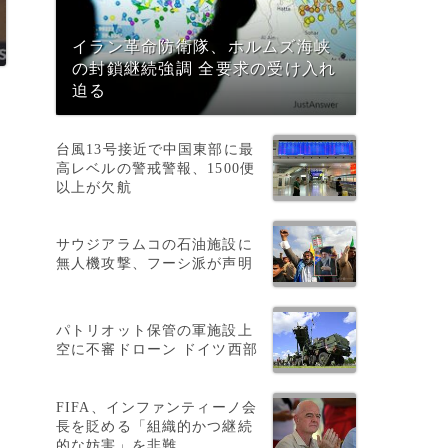
イラン革命防衛隊、ホルムズ海峡
の封鎖継続強調 全要求の受け入れ
迫る
台風13号接近で中国東部に最
高レベルの警戒警報、1500便
以上が欠航
サウジアラムコの石油施設に
無人機攻撃、フーシ派が声明
パトリオット保管の軍施設上
空に不審ドローン ドイツ西部
FIFA、インファンティーノ会
長を貶める「組織的かつ継続
的な妨害」を非難