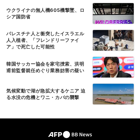
ウクライナの無人機605機撃墜、ロ
シア国防省
パレスチナ人と衝突したイスラエル
人入植者、「フレンドリーファイ
ア」で死亡した可能性
韓国サッカー協会を家宅捜索、洪明
甫前監督就任めぐり業務妨害の疑い
気候変動で湖が急拡大するケニア 迫
る水没の危機とワニ・カバの襲撃