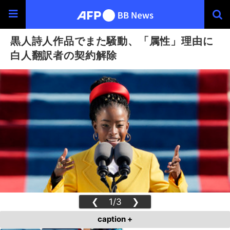
黒人詩人作品でまた騒動、「属性」理由に
白人翻訳者の契約解除
❮
1/3
❯
caption +