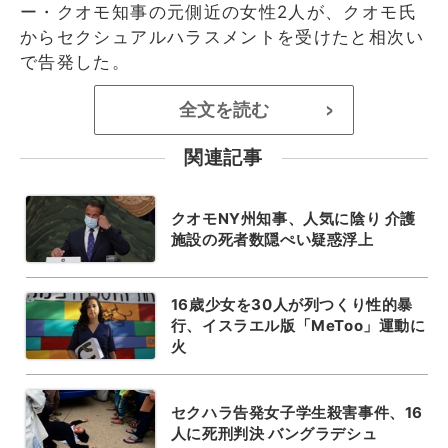
ー・クオモ知事の元側近の女性2人が、クオモ氏
からセクシュアルハラスメントを受けたと相次い
で告発した。
全文を読む
>
関連記事
クオモNY州知事、人気に陰り 介護
施設の死者数隠ぺい疑惑浮上
16歳少女を30人が列つくり性的暴
行、イスラエル版「MeToo」運動に
火
セクハラ告発女子学生殺害事件、16
人に死刑判決 バングラデシュ