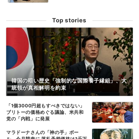
Top stories
韓国の暗い歴史「強制的な国際養子縁組」、大
統領が真相解明を約束
「1個3000円超もすべきではない」
ブリトーの価格めぐる議論、米共和
党の「内戦」に発展
マラドーナさんの「神の手」ボー
ル、今月競売に 落札予想価格は1千万