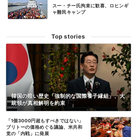
スー・チー氏拘束に歓喜、ロヒンギ
ャ難民キャンプ
Top stories
韓国の暗い歴史「強制的な国際養子縁組」、大
統領が真相解明を約束
「1個3000円超もすべきではない」
ブリトーの価格めぐる議論、米共和
党の「内戦」に発展