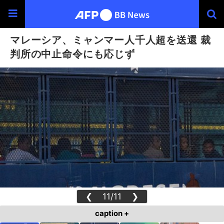
マレーシア、ミャンマー人千人超を送還 裁
判所の中止命令にも応じず
❮
11/11
❯
caption +