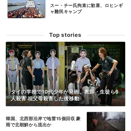
スー・チー氏拘束に歓喜、ロヒンギ
ャ難民キャンプ
Top stories
タイの学校で10代少年が発砲、教師・生徒ら6
人殺害 祖父母殺害した後移動
韓国、北西部沿岸で地雷15個回収 豪
雨で北朝鮮から流出か