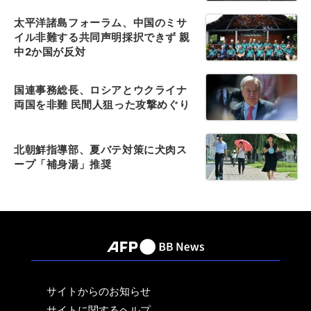
太平洋諸島フォーラム、中国のミサ
イル非難する共同声明採択できず 親
中2か国が反対
国連事務総長、ロシアとウクライナ
両国を非難 民間人狙った攻撃めぐり
北朝鮮指導部、夏バテ対策に犬肉ス
ープ「補身湯」推奨
サイトからのお知らせ
サイトに関するヘルプ