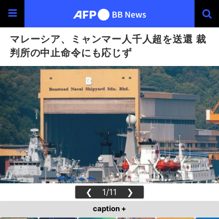
マレーシア、ミャンマー人千人超を送還 裁
判所の中止命令にも応じず
❮
1/11
❯
caption +