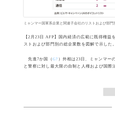
ミャンマー国軍系企業と関連子会社のリストおよび部門別の総企業数（
【2月23日 AFP】国内経済の広範に既得
ストおよび部門別の総企業数を図解で示した
先進7か国（
）外相は23日、ミャンマー
G7
と警察に対し最大限の自制と人権および国際法の