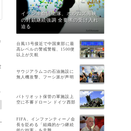
イラン革命防衛隊、ホルムズ海峡
の封鎖継続強調 全要求の受け入れ
迫る
リ
台風13号接近で中国東部に最
高レベルの警戒警報、1500便
以上が欠航
軍
サウジアラムコの石油施設に
無人機攻撃、フーシ派が声明
>
パトリオット保管の軍施設上
空に不審ドローン ドイツ西部
FIFA、インファンティーノ会
長を貶める「組織的かつ継続
的な妨害」を非難