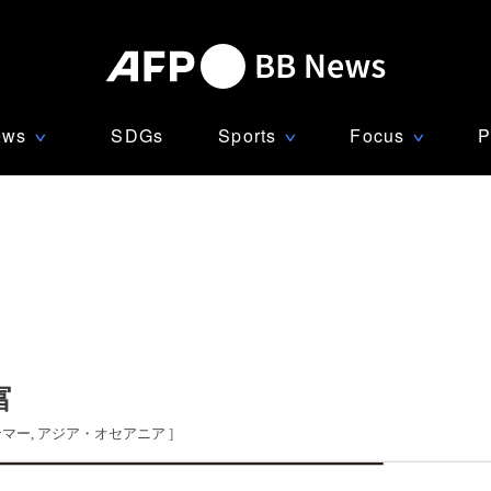
ews
SDGs
Sports
Focus
P
∨
∨
∨
富
ンマー
アジア・オセアニア
]