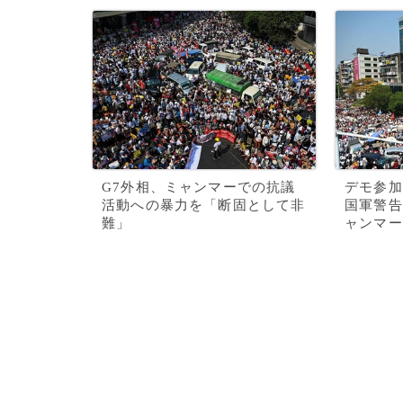
G7外相、ミャンマーでの抗議
デモ参加
活動への暴力を「断固として非
国軍警告
難」
ャンマー