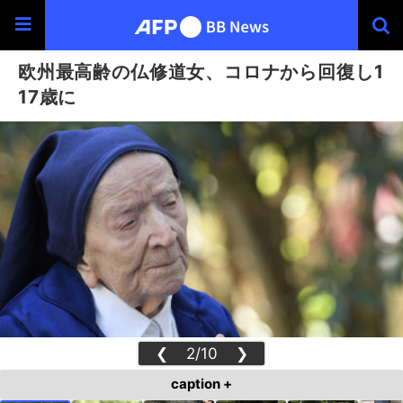
欧州最高齢の仏修道女、コロナから回復し1
17歳に
❮
2/10
❯
caption +