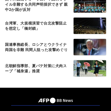
イル非難する共同声明採択できず 親
中2か国が反対
台湾軍、大規模演習で台北攻撃阻止
を想定し「橋封鎖」
国連事務総長、ロシアとウクライナ
両国を非難 民間人狙った攻撃めぐり
北朝鮮指導部、夏バテ対策に犬肉ス
ープ「補身湯」推奨