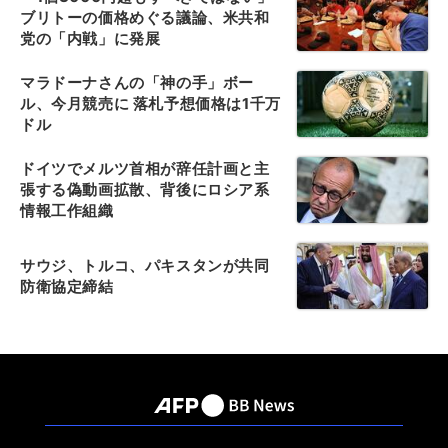
ブリトーの価格めぐる議論、米共和
党の「内戦」に発展
マラドーナさんの「神の手」ボー
ル、今月競売に 落札予想価格は1千万
ドル
ドイツでメルツ首相が辞任計画と主
張する偽動画拡散、背後にロシア系
情報工作組織
サウジ、トルコ、パキスタンが共同
防衛協定締結