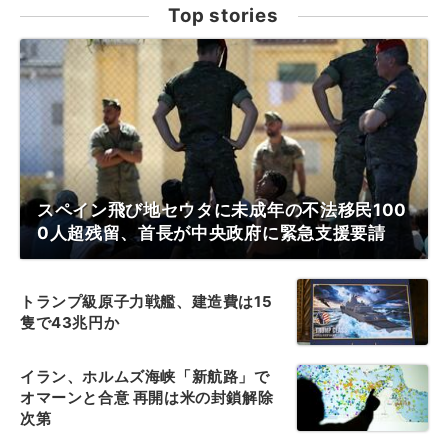
Top stories
スペイン飛び地セウタに未成年の不法移民100
0人超残留、首長が中央政府に緊急支援要請
トランプ級原子力戦艦、建造費は15
隻で43兆円か
イラン、ホルムズ海峡「新航路」で
オマーンと合意 再開は米の封鎖解除
次第