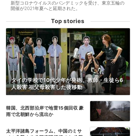
新型コロナウイルスのパンデミックを受け、東京五輪の
開催が2021年夏へと延期された。
Top stories
タイの学校で10代少年が発砲、教師・生徒ら6
人殺害 祖父母殺害した後移動
韓国、北西部沿岸で地雷15個回収 豪
雨で北朝鮮から流出か
太平洋諸島フォーラム、中国のミサ