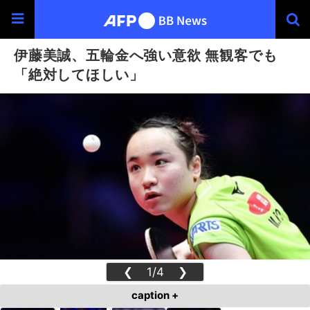
伊藤美誠、五輪金へ強い意欲 無観客でも
「絶対してほしい」
❮
1/4
❯
caption +