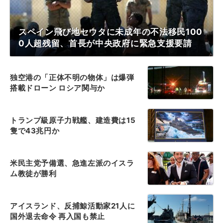
スペイン飛び地セウタに未成年の不法移民100
0人超残留、首長が中央政府に緊急支援要請
独空港の「正体不明の物体」は爆弾
搭載ドローン ロシア関与か
トランプ級原子力戦艦、建造費は15
隻で43兆円か
米民主党予備選、急進左派のイスラ
ム教徒が勝利
アイスランド、反捕鯨活動家21人に
国外退去命令 再入国も禁止