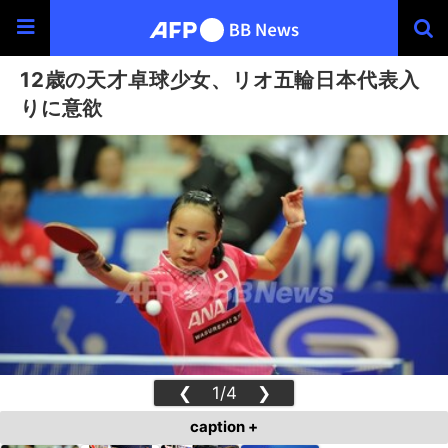
12歳の天才卓球少女、リオ五輪日本代表入
りに意欲
❮
1/4
❯
caption +