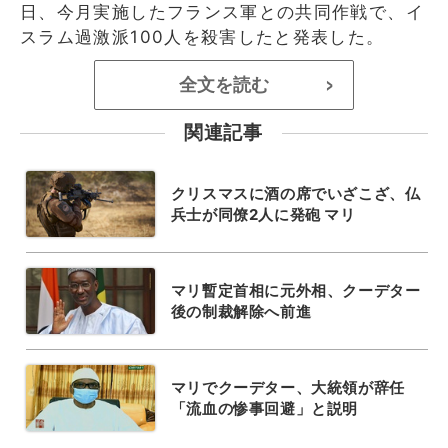
日、今月実施したフランス軍との共同作戦で、イ
スラム過激派100人を殺害したと発表した。
全文を読む
>
関連記事
クリスマスに酒の席でいざこざ、仏
兵士が同僚2人に発砲 マリ
マリ暫定首相に元外相、クーデター
後の制裁解除へ前進
マリでクーデター、大統領が辞任
「流血の惨事回避」と説明