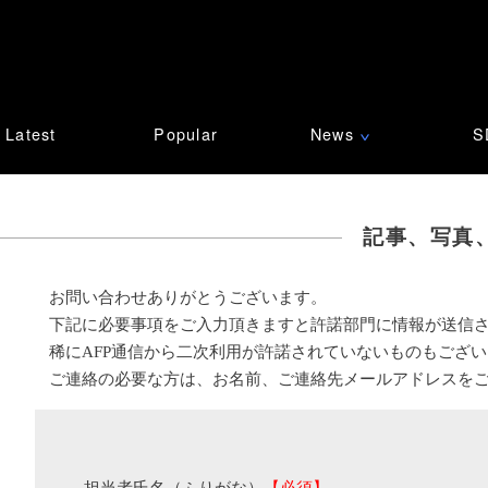
Latest
Popular
News
S
∨
記事、写真
お問い合わせありがとうございます。
下記に必要事項をご入力頂きますと許諾部門に情報が送信
稀にAFP通信から二次利用が許諾されていないものもござ
ご連絡の必要な方は、お名前、ご連絡先メールアドレスを