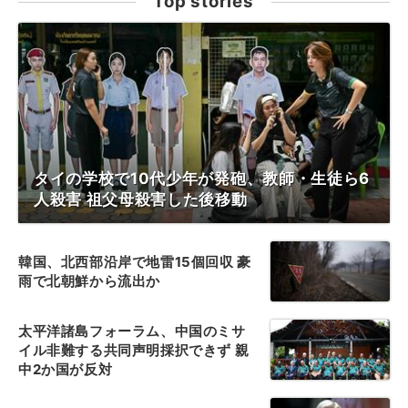
Top stories
タイの学校で10代少年が発砲、教師・生徒ら6
人殺害 祖父母殺害した後移動
韓国、北西部沿岸で地雷15個回収 豪
雨で北朝鮮から流出か
太平洋諸島フォーラム、中国のミサ
イル非難する共同声明採択できず 親
中2か国が反対