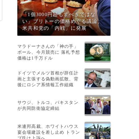
「1個3000円超もすべきではな
い」ブリトーの価格めぐる議論、
米共和党の「内戦」に発展
マラドーナさんの「神の手」
ボール、今月競売に 落札予想
価格は1千万ドル
ドイツでメルツ首相が辞任計
画と主張する偽動画拡散、背
後にロシア系情報工作組織
サウジ、トルコ、パキスタン
が共同防衛協定締結
米連邦高裁、ホワイトハウス
宴会場建設を差し止め トラン
プ氏は上訴へ