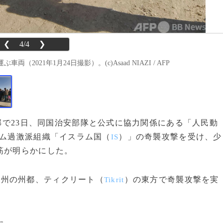
❮
4/4
❯
21年1月24日撮影）。(c)Asaad NIAZI / AFP
北郊で23日、同国治安部隊と公式に協力関係にある「人民動
ム過激派組織「イスラム国（
）」の奇襲攻撃を受け、少
IS
筋が明らかにした。
）州の州都、ティクリート（
）の東方で奇襲攻撃を実
Tikrit
た。