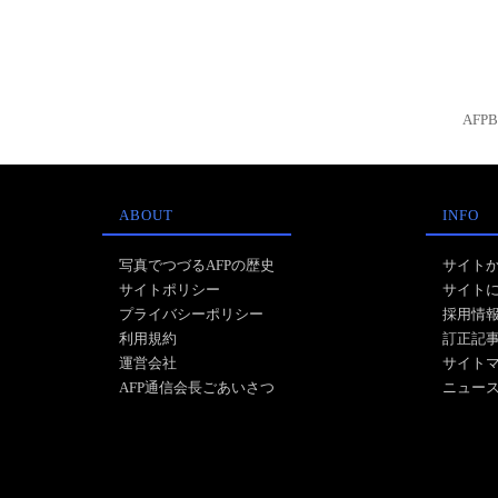
AFP
ABOUT
INFO
写真でつづるAFPの歴史
サイト
サイトポリシー
サイト
プライバシーポリシー
採用情
利用規約
訂正記
運営会社
サイト
AFP通信会長ごあいさつ
ニュー