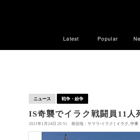
Latest
Popular
N
ニュース
戦争・紛争
IS奇襲でイラク戦闘員11人
2021年1月24日 20:51
発信地：サマラ/イラク [
イラク
中東