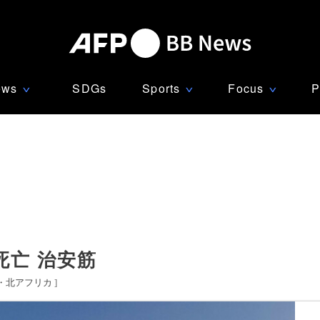
ews
SDGs
Sports
Focus
P
∨
∨
∨
死亡 治安筋
・北アフリカ
]