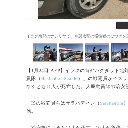
イラク南部のナシリヤで、奇襲攻撃の犠牲者のひつぎを運ぶ車両（20
【1月24日 AFP】イラクの首都バグダッド
員隊（
）」の戦闘員がイスラ
Hashed al-Shaabi
なくとも11人が死亡した。人民動員隊の治安
ISの戦闘員らはサラハディン（
Salahaddin
施。
治安筋によると11人が死亡、10人が負傷し