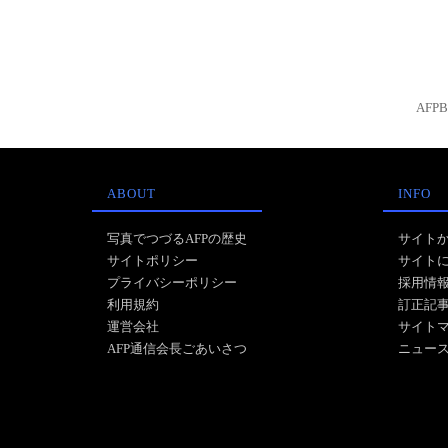
AFP
ABOUT
INFO
写真でつづるAFPの歴史
サイト
サイトポリシー
サイト
プライバシーポリシー
採用情
利用規約
訂正記
運営会社
サイト
AFP通信会長ごあいさつ
ニュー