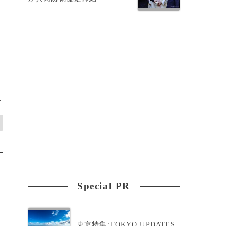
>
Special PR
東京特集:TOKYO UPDATES