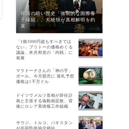
韓国の暗い歴史「強制的な国際養
子縁組」、大統領が真相解明を約
束
「1個3000円超もすべきでは
ない」ブリトーの価格めぐる
議論、米共和党の「内戦」に
発展
マラドーナさんの「神の手」
ボール、今月競売に 落札予想
価格は1千万ドル
ドイツでメルツ首相が辞任計
画と主張する偽動画拡散、背
後にロシア系情報工作組織
サウジ、トルコ、パキスタン
が共同防衛協定締結