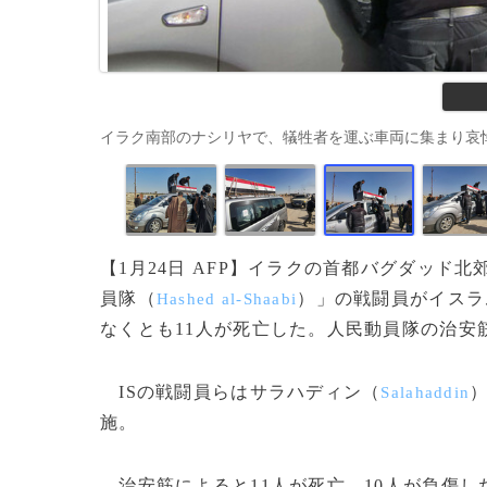
イラク南部のナシリヤで、犠牲者を運ぶ車両に集まり哀悼の意を表す人
【1月24日 AFP】イラクの首都バグダッド
員隊（
）」の戦闘員がイスラ
Hashed al-Shaabi
なくとも11人が死亡した。人民動員隊の治安
ISの戦闘員らはサラハディン（
Salahaddin
施。
治安筋によると11人が死亡、10人が負傷し