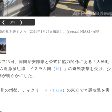
❮
3/4
❯
々（2021年1月24日撮影）。(c)Asaad NIAZI / AFP
北郊で23日、同国治安部隊と公式に協力関係にある「人民動
ム過激派組織「イスラム国（
）」の奇襲攻撃を受け、少
IS
筋が明らかにした。
）州の州都、ティクリート（
）の東方で奇襲攻撃を実
Tikrit
た。