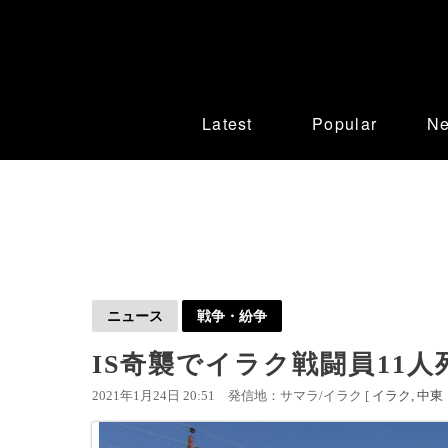
Latest
Popular
N
ニュース
戦争・紛争
IS奇襲でイラク戦闘員11人
2021年1月24日 20:51
発信地：サマラ/イラク [
イラク
中東