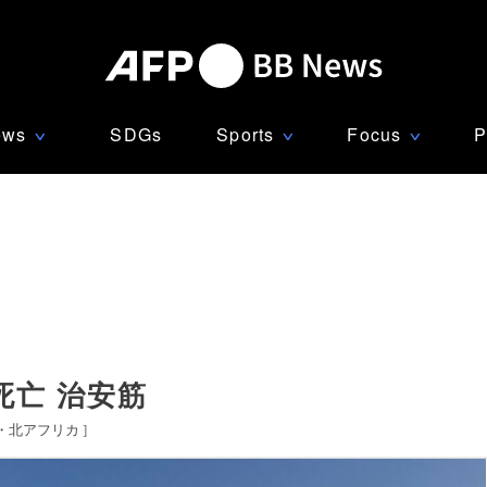
ews
SDGs
Sports
Focus
P
∨
∨
∨
死亡 治安筋
・北アフリカ
]