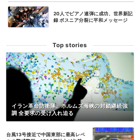
20人でピアノ連弾に成功、世界新記
録 ボスニア分裂に平和メッセージ
Top stories
イラン革命防衛隊、ホルムズ海峡の封鎖継続強
調 全要求の受け入れ迫る
台風13号接近で中国東部に最高レベ