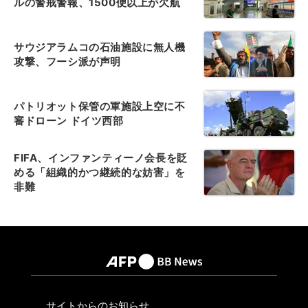
ルの警戒警報、1500便以上が欠航
サウジアラムコの石油施設に無人機
攻撃、フーシ派が声明
パトリオット保管の軍施設上空に不
審ドローン ドイツ西部
FIFA、インファンティーノ会長を貶
める「組織的かつ継続的な妨害」を
非難
サイトからのお知らせ