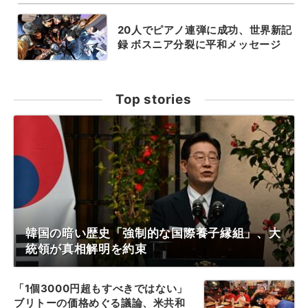
20人でピアノ連弾に成功、世界新記
録 ボスニア分裂に平和メッセージ
Top stories
韓国の暗い歴史「強制的な国際養子縁組」、大
統領が真相解明を約束
「1個3000円超もすべきではない」
ブリトーの価格めぐる議論、米共和