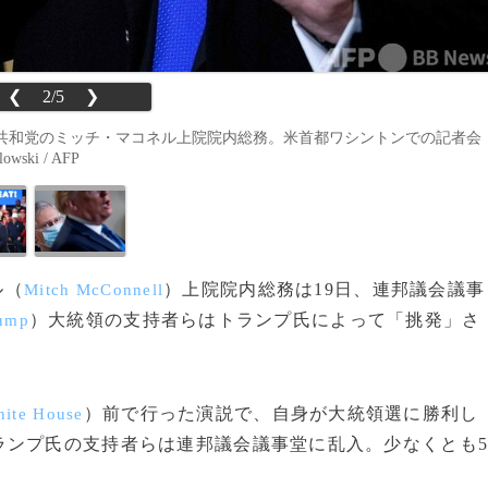
❮
2/5
❯
共和党のミッチ・マコネル上院院内総務。米首都ワシントンでの記者会
ski / AFP
ル（
）上院院内総務は19日、連邦議会議事
Mitch McConnell
）大統領の支持者らはトランプ氏によって「挑発」さ
rump
。
）前で行った演説で、自身が大統領選に勝利し
ite House
ランプ氏の支持者らは連邦議会議事堂に乱入。少なくとも