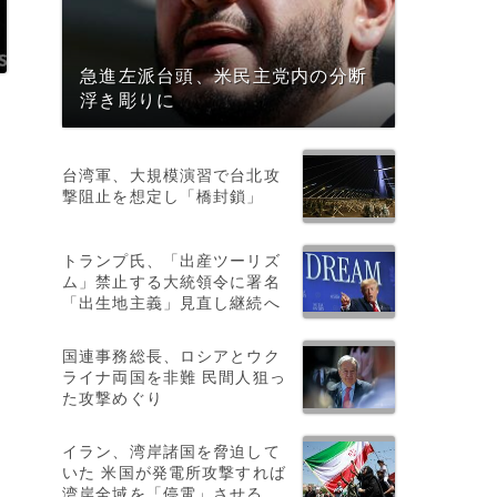
急進左派台頭、米民主党内の分断
浮き彫りに
台湾軍、大規模演習で台北攻
撃阻止を想定し「橋封鎖」
トランプ氏、「出産ツーリズ
ム」禁止する大統領令に署名
「出生地主義」見直し継続へ
国連事務総長、ロシアとウク
ライナ両国を非難 民間人狙っ
た攻撃めぐり
イラン、湾岸諸国を脅迫して
5
いた 米国が発電所攻撃すれば
湾岸全域を「停電」させる