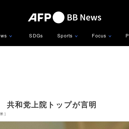
ews
SDGs
Sports
Focus
P
∨
∨
∨
」 共和党上院トップが言明
米
]