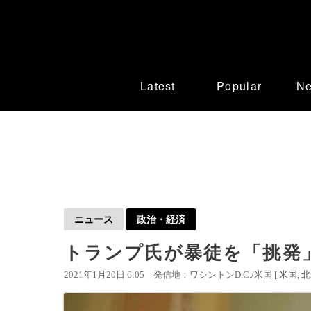
Latest
Popular
N
ニュース
政治・経済
トランプ氏が暴徒を「挑発
2021年1月20日 6:05
発信地：ワシントンD.C./米国 [
米国
北