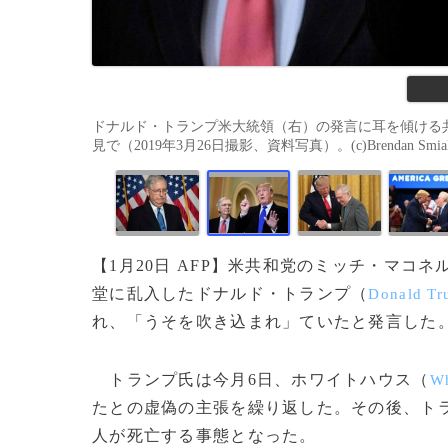
ドナルド・トランプ米大統領（右）の発言に耳を傾ける
見で（2019年3月26日撮影、資料写真）。(c)Brendan Smialow
【1月20日 AFP】米共和党のミッチ・マコネ
堂に乱入したドナルド・トランプ（
Donald T
れ、「うそを吹き込まれ」ていたと発言した
トランプ氏は今月6日、ホワイトハウス（
Wh
たとの虚偽の主張を繰り返した。その後、ト
人が死亡する事態となった。