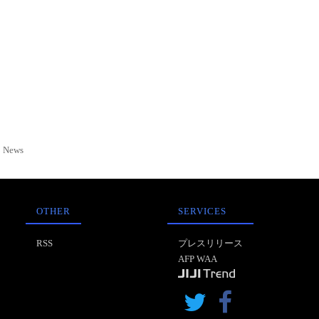
News
OTHER
SERVICES
RSS
プレスリリース
AFP WAA