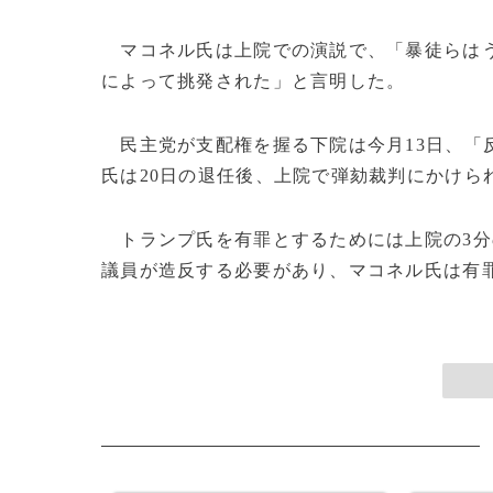
マコネル氏は上院での演説で、「暴徒らはう
によって挑発された」と言明した。
民主党が支配権を握る下院は今月13日、「
氏は20日の退任後、上院で弾劾裁判にかけら
トランプ氏を有罪とするためには上院の3分
議員が造反する必要があり、マコネル氏は有罪票