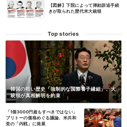
【図解】下院によって弾劾訴追手続
きが取られた歴代米大統領
Top stories
韓国の暗い歴史「強制的な国際養子縁組」、大
統領が真相解明を約束
「1個3000円超もすべきではない」
ブリトーの価格めぐる議論、米共和
党の「内戦」に発展