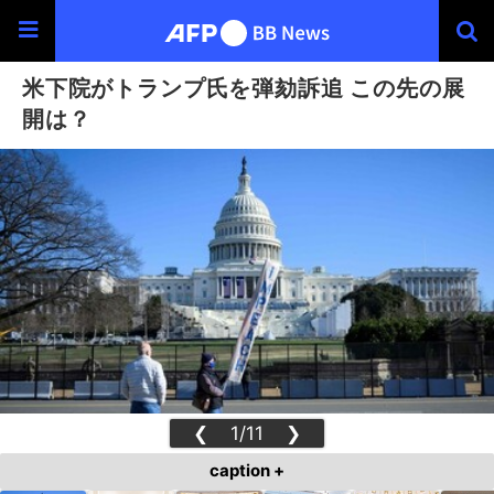
米下院がトランプ氏を弾劾訴追 この先の展
開は？
❮
1/11
❯
caption +