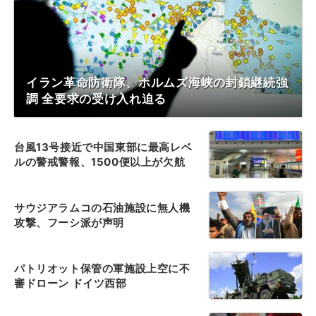
イラン革命防衛隊、ホルムズ海峡の封鎖継続強
調 全要求の受け入れ迫る
台風13号接近で中国東部に最高レベ
ルの警戒警報、1500便以上が欠航
サウジアラムコの石油施設に無人機
攻撃、フーシ派が声明
パトリオット保管の軍施設上空に不
審ドローン ドイツ西部