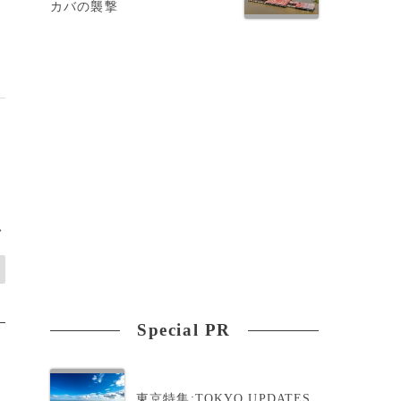
カバの襲撃
>
Special PR
東京特集:TOKYO UPDATES