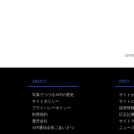
AFP
ABOUT
INFO
写真でつづるAFPの歴史
サイト
サイトポリシー
サイト
プライバシーポリシー
採用情
利用規約
訂正記
運営会社
サイト
AFP通信会長ごあいさつ
ニュー