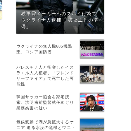
独軍需メーカーへのスパイ行為で
ウクライナ人逮捕 「破壊工作の準
備」
ウクライナの無人機605機撃
墜、ロシア国防省
パレスチナ人と衝突したイス
ラエル人入植者、「フレンド
リーファイア」で死亡した可
能性
韓国サッカー協会を家宅捜
索、洪明甫前監督就任めぐり
業務妨害の疑い
気候変動で湖が急拡大するケ
ニア 迫る水没の危機とワニ・