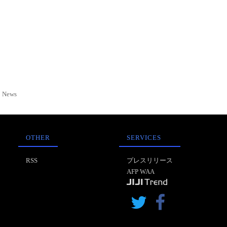
News
OTHER
SERVICES
RSS
プレスリリース
AFP WAA