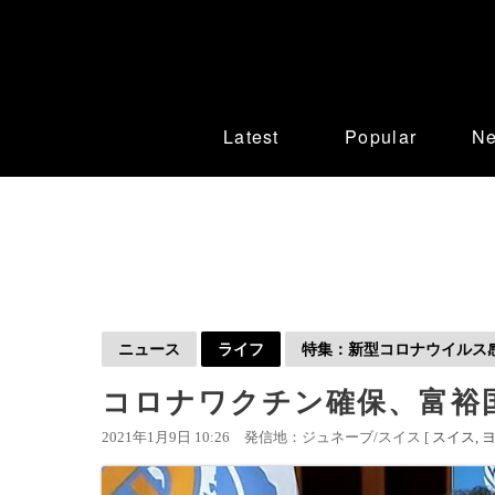
Latest
Popular
N
ニュース
ライフ
特集：新型コロナウイルス感染
コロナワクチン確保、富裕国
2021年1月9日 10:26
発信地：ジュネーブ/スイス [
スイス