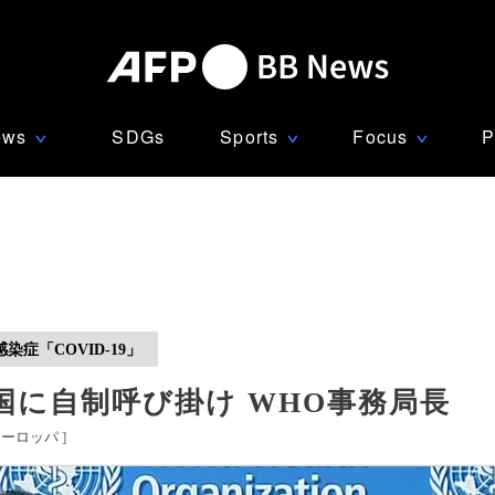
ews
SDGs
Sports
Focus
P
∨
∨
∨
症「COVID-19」
に自制呼び掛け WHO事務局長
ヨーロッパ
]