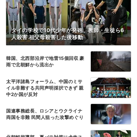
タイの学校で10代少年が発砲、教師・生徒ら6
人殺害 祖父母殺害した後移動
韓国、北西部沿岸で地雷15個回収 豪
雨で北朝鮮から流出か
太平洋諸島フォーラム、中国のミサ
イル非難する共同声明採択できず 親
中2か国が反対
国連事務総長、ロシアとウクライナ
両国を非難 民間人狙った攻撃めぐり