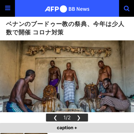
ベナンのブードゥー教の祭典、今年は少人
数で開催 コロナ対策
❮
1/2
❯
caption +