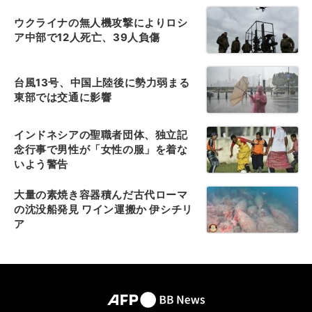
ウクライナの無人機攻撃によりロシ
ア中部で12人死亡、39人負傷
台風13号、中国上陸後に勢力弱まる
東部では交通に影響
インドネシアの聖職者団体、独立記
念行事で男性が「女性の服」を着な
いよう警告
大量の素焼き容器積んだ古代ローマ
の沈没船発見 ワイン運搬か 伊シチリ
ア