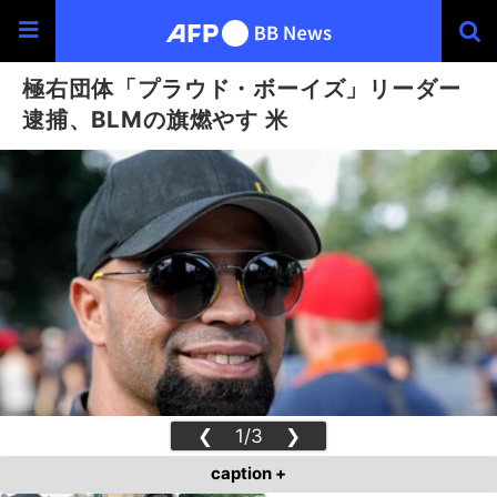
極右団体「プラウド・ボーイズ」リーダー
逮捕、BLMの旗燃やす 米
❮
1/3
❯
caption +