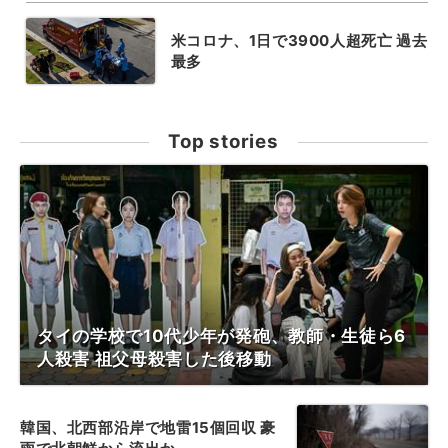
米コロナ、1日で3900人超死亡 過去
最多
Top stories
タイの学校で10代少年が発砲、教師・生徒ら6
人殺害 祖父母殺害した後移動
韓国、北西部沿岸で地雷15個回収 豪