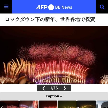
ロックダウン下の新年、世界各地で祝賀
❮
1/16
❯
caption +