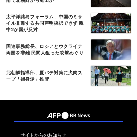
雨で北朝鮮から流出か
太平洋諸島フォーラム、中国のミサ
イル非難する共同声明採択できず 親
中2か国が反対
国連事務総長、ロシアとウクライナ
両国を非難 民間人狙った攻撃めぐり
北朝鮮指導部、夏バテ対策に犬肉ス
ープ「補身湯」推奨
サイトからのお知らせ