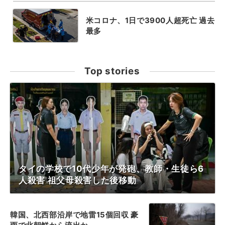
米コロナ、1日で3900人超死亡 過去
最多
Top stories
タイの学校で10代少年が発砲、教師・生徒ら6
人殺害 祖父母殺害した後移動
韓国、北西部沿岸で地雷15個回収 豪