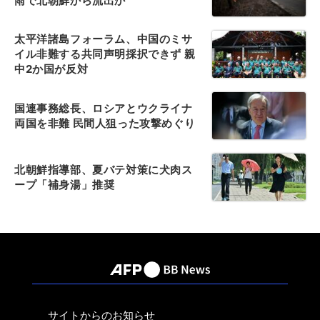
雨で北朝鮮から流出か
太平洋諸島フォーラム、中国のミサ
イル非難する共同声明採択できず 親
中2か国が反対
国連事務総長、ロシアとウクライナ
両国を非難 民間人狙った攻撃めぐり
北朝鮮指導部、夏バテ対策に犬肉ス
ープ「補身湯」推奨
サイトからのお知らせ