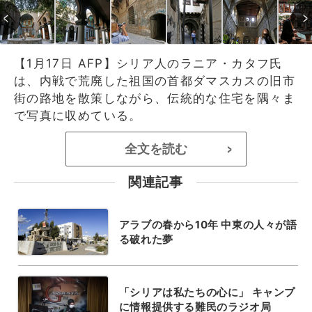
【1月17日 AFP】シリア人のラニア・カタフ氏
は、内戦で荒廃した祖国の首都ダマスカスの旧市
街の路地を散策しながら、伝統的な住宅を隅々ま
で写真に収めている。
全文を読む
>
関連記事
アラブの春から10年 中東の人々が語
る破れた夢
「シリアは私たちの心に」 キャンプ
に情報提供する難民のラジオ局