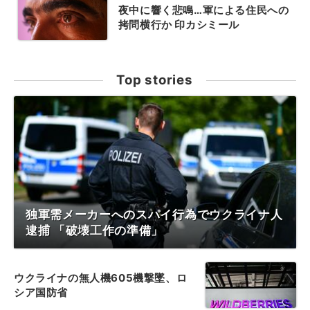
夜中に響く悲鳴…軍による住民への
拷問横行か 印カシミール
Top stories
独軍需メーカーへのスパイ行為でウクライナ人
逮捕 「破壊工作の準備」
ウクライナの無人機605機撃墜、ロ
シア国防省