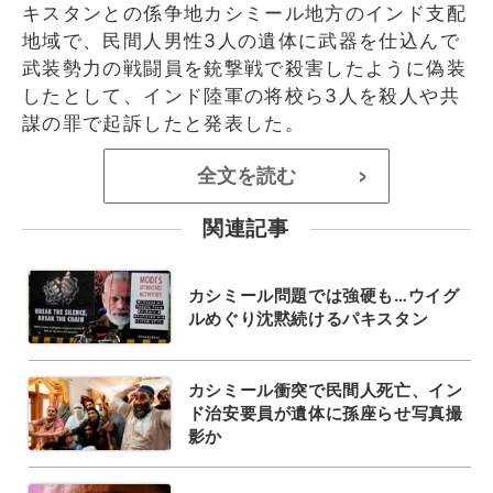
キスタンとの係争地カシミール地方のインド支配
地域で、民間人男性3人の遺体に武器を仕込んで
武装勢力の戦闘員を銃撃戦で殺害したように偽装
したとして、インド陸軍の将校ら3人を殺人や共
謀の罪で起訴したと発表した。
全文を読む
>
関連記事
カシミール問題では強硬も…ウイグ
ルめぐり沈黙続けるパキスタン
カシミール衝突で民間人死亡、イン
ド治安要員が遺体に孫座らせ写真撮
影か