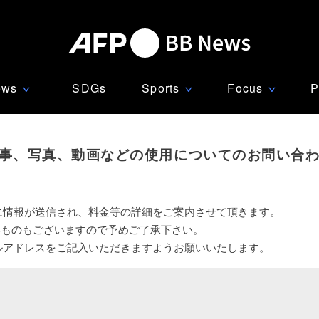
ews
SDGs
Sports
Focus
P
∨
∨
∨
事、写真、動画などの使用についてのお問い合
に情報が送信され、料金等の詳細をご案内させて頂きます。
いものもございますので予めご了承下さい。
ルアドレスをご記入いただきますようお願いいたします。