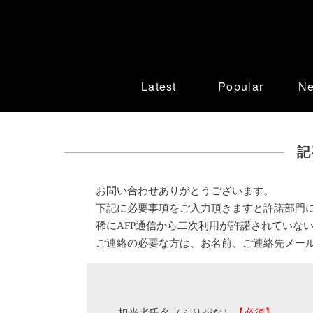
Latest
Popular
N
記
お問い合わせありがとうございます。
下記に必要事項をご入力頂きますと許諾部門
稀にAFP通信から二次利用が許諾されていな
ご連絡の必要な方は、お名前、ご連絡先メー