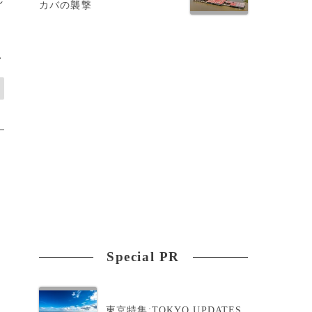
カバの襲撃
>
Special PR
東京特集:TOKYO UPDATES