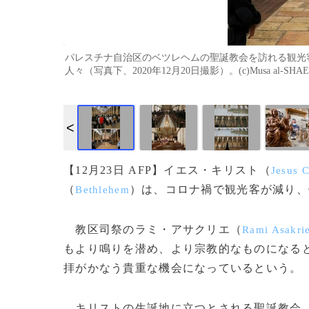
パレスチナ自治区のベツレヘムの聖誕教会を訪れる観光客（
人々（写真下、2020年12月20日撮影）。(c)Musa al-SHAER a
【12月23日 AFP】イエス・キリスト（
Jesus C
（
）は、コロナ禍で観光客が減り、
Bethlehem
教区司祭のラミ・アサクリエ（
Rami Asakri
もより鳴りを潜め、より宗教的なものになる
拝がかなう貴重な機会になっているという。
キリストの生誕地に立つとされる聖誕教会