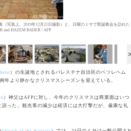
写真上、2019年12月21日撮影）と、日曜のミサで聖誕教会を訪れた
nd HAZEM BADER / AFP
）の生誕地とされるパレスチナ自治区のベツレヘム
hrist
例年より静かなクリスマスシーズンを迎えている。
）神父はAFPに対し、今年のクリスマスは商業面はいつ
eh
と語った。観光客の減少は経済には大打撃だが、厳粛な礼
（
）では、24日のミサは一般公開さ
Church of the Nativity