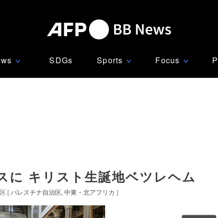
ews
SDGs
Sports
Focus
P
∨
∨
∨
スに キリスト生誕地ベツレヘム
 [
パレスチナ自治区
中東・北アフリカ
]