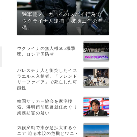
独軍需メーカーへのスパイ行為で
ウクライナ人逮捕 「破壊工作の準
備」
ウクライナの無人機605機撃
墜、ロシア国防省
パレスチナ人と衝突したイス
ラエル人入植者、「フレンド
リーファイア」で死亡した可
能性
韓国サッカー協会を家宅捜
索、洪明甫前監督就任めぐり
業務妨害の疑い
気候変動で湖が急拡大するケ
ニア 迫る水没の危機とワニ・
れ