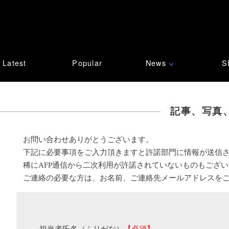
Latest
Popular
News
S
∨
記事、写真
お問い合わせありがとうございます。
下記に必要事項をご入力頂きますと許諾部門に情報が送信
稀にAFP通信から二次利用が許諾されていないものもござ
ご連絡の必要な方は、お名前、ご連絡先メールアドレスを