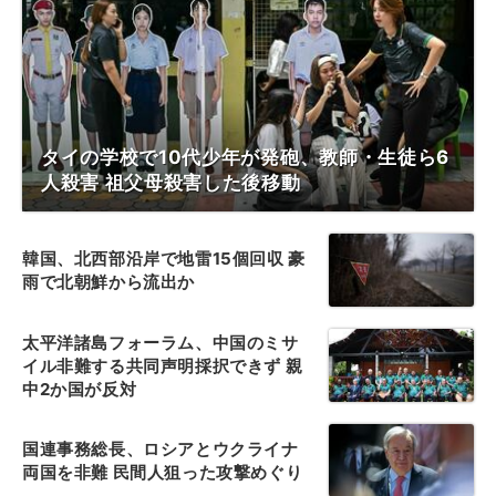
タイの学校で10代少年が発砲、教師・生徒ら6
人殺害 祖父母殺害した後移動
韓国、北西部沿岸で地雷15個回収 豪
雨で北朝鮮から流出か
太平洋諸島フォーラム、中国のミサ
イル非難する共同声明採択できず 親
中2か国が反対
国連事務総長、ロシアとウクライナ
両国を非難 民間人狙った攻撃めぐり