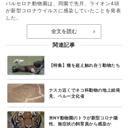
バルセロナ動物園は、同園で先月、ライオン4頭
が新型コロナウイルスに感染していたことを発表
した。
全文を読む
>
関連記事
【特集】種を超え触れ合う動物たち
ナスカ近くでネコ科動物の地上絵発
見、ペルー文化省
米NY動物園のトラが新型コロナ陽
性、無症状の飼育員から感染か