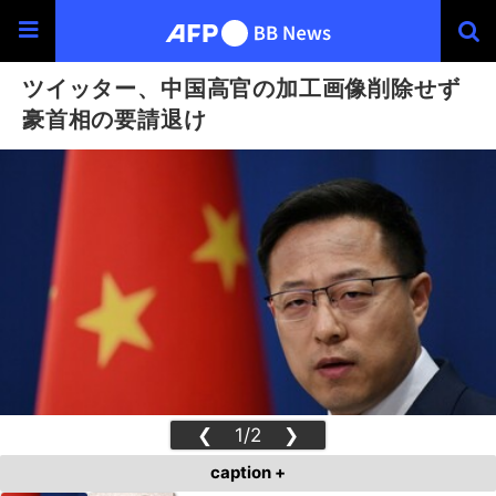
ツイッター、中国高官の加工画像削除せず
豪首相の要請退け
❮
1/2
❯
caption +