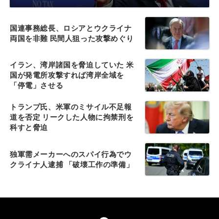
国連事務総長、ロシアとウクライナ
両国を非難 民間人狙った攻撃めぐり
イラン、湾岸諸国を脅迫していた 米
国が発電所攻撃すれば湾岸全域を
「停電」させる
トランプ氏、米軍のミサイル不足報
道を否定 リークした人物に拘禁刑を
科すと脅迫
独軍需メーカーへのスパイ行為でウ
クライナ人逮捕 「破壊工作の準備」