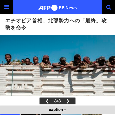
エチオピア首相、北部勢力への「最終」攻
勢を命令
❮
8/8
❯
caption +