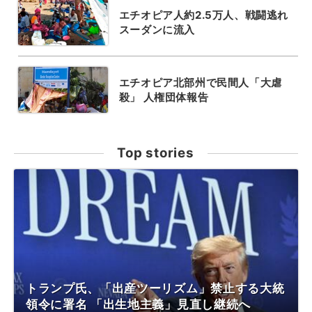
エチオピア人約2.5万人、戦闘逃れ
スーダンに流入
エチオピア北部州で民間人「大虐
殺」 人権団体報告
Top stories
トランプ氏、「出産ツーリズム」禁止する大統
領令に署名 「出生地主義」見直し継続へ