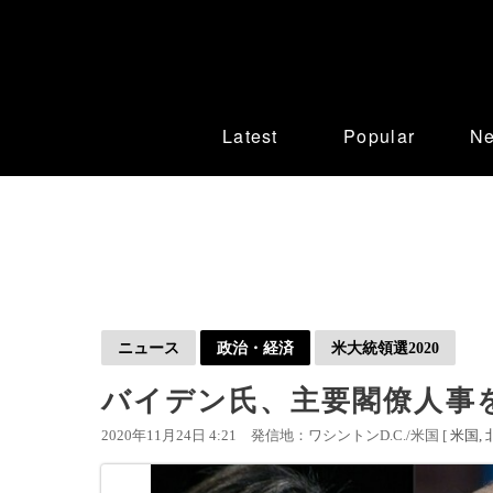
Latest
Popular
N
ニュース
政治・経済
米大統領選2020
バイデン氏、主要閣僚人事
2020年11月24日 4:21
発信地：ワシントンD.C./米国 [
米国