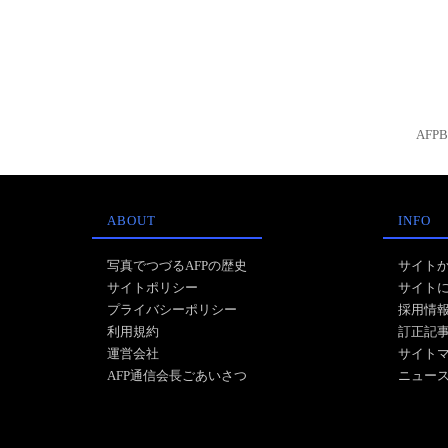
AFP
ABOUT
INFO
写真でつづるAFPの歴史
サイト
サイトポリシー
サイト
プライバシーポリシー
採用情
利用規約
訂正記
運営会社
サイト
AFP通信会長ごあいさつ
ニュー