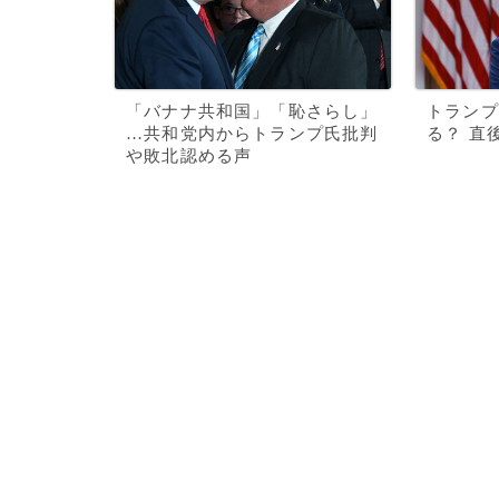
「バナナ共和国」「恥さらし」
トランプ
…共和党内からトランプ氏批判
る？ 直
や敗北認める声