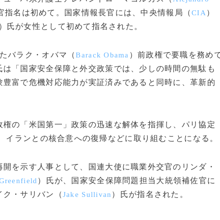
官指名は初めて。国家情報長官には、中央情報局（
）
CIA
）氏が女性として初めて指名された。
たバラク・オバマ（
）前政権で要職を務め
Barack Obama
氏は「国家安全保障と外交政策では、少しの時間の無駄も
験豊富で危機対応能力が実証済みであると同時に、革新的
権の「米国第一」政策の迅速な解体を指揮し、パリ協定
、イランとの核合意への復帰などに取り組むことになる。
開を示す人事として、国連大使に職業外交官のリンダ・
）氏が、国家安全保障問題担当大統領補佐官に
Greenfield
イク・サリバン（
）氏が指名された。
Jake Sullivan