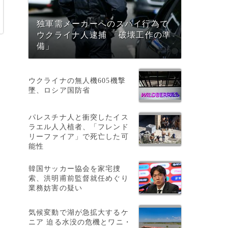
独軍需メーカーへのスパイ行為で
ウクライナ人逮捕 「破壊工作の準
備」
ウクライナの無人機605機撃
墜、ロシア国防省
パレスチナ人と衝突したイス
ラエル人入植者、「フレンド
リーファイア」で死亡した可
能性
韓国サッカー協会を家宅捜
索、洪明甫前監督就任めぐり
業務妨害の疑い
気候変動で湖が急拡大するケ
ニア 迫る水没の危機とワニ・