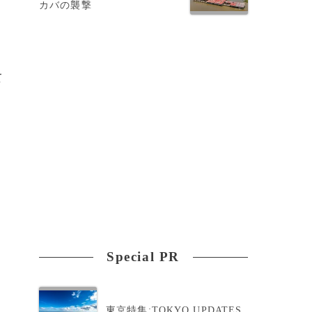
カバの襲撃
て
Special PR
東京特集:TOKYO UPDATES