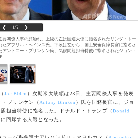
❮
1/5
❯
主要閣僚人事の顔触れ。上段の左は国連大使に指名されたリンダ・トー
れたアブリル・ヘインズ氏。下段は左から、国土安全保障長官に指名さ
たアントニー・ブリンケン氏、気候問題担当特使に指名されたジョン・
P
（
）次期米大統領は23日、主要閣僚人事を発表
Joe Biden
ー・ブリンケン（
）氏を国務長官に、ジョ
Antony Blinken
問題担当特使に指名した。ドナルド・トランプ（
Donald
線に回帰する人選となった。
ューバ系弁護士アレハンドロ・マヨルカス（
Alejandro