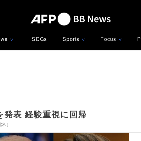
ews
SDGs
Sports
Focus
P
∨
∨
∨
を発表 経験重視に回帰
北米
]