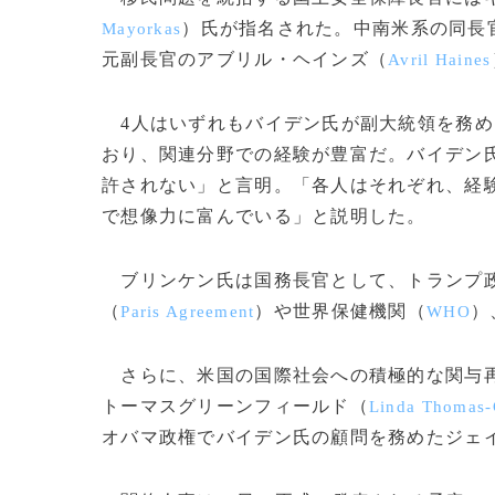
）氏が指名された。中南米系の同長
Mayorkas
元副長官のアブリル・ヘインズ（
Avril Haines
4人はいずれもバイデン氏が副大統領を務め
おり、関連分野での経験が豊富だ。バイデン
許されない」と言明。「各人はそれぞれ、経
で想像力に富んでいる」と説明した。
ブリンケン氏は国務長官として、トランプ政
（
）や世界保健機関（
）
Paris Agreement
WHO
さらに、米国の国際社会への積極的な関与再
トーマスグリーンフィールド（
Linda Thomas-
オバマ政権でバイデン氏の顧問を務めたジェ