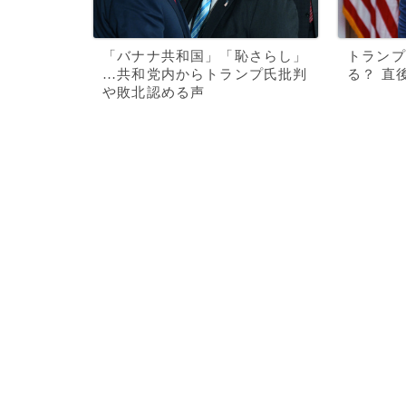
「バナナ共和国」「恥さらし」
トランプ
…共和党内からトランプ氏批判
る？ 直
や敗北認める声