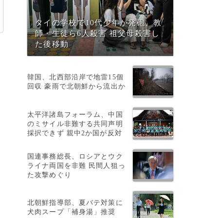
タイの学校で10代少年が発砲、教
師・生徒ら6人殺害 祖父母殺害し
た後移動
韓国、北西部沿岸で地雷15個
回収 豪雨で北朝鮮から流出か
太平洋諸島フォーラム、中国
のミサイル非難する共同声明
採択できず 親中2か国が反対
国連事務総長、ロシアとウク
ライナ両国を非難 民間人狙っ
た攻撃めぐり
北朝鮮指導部、夏バテ対策に
犬肉スープ「補身湯」推奨