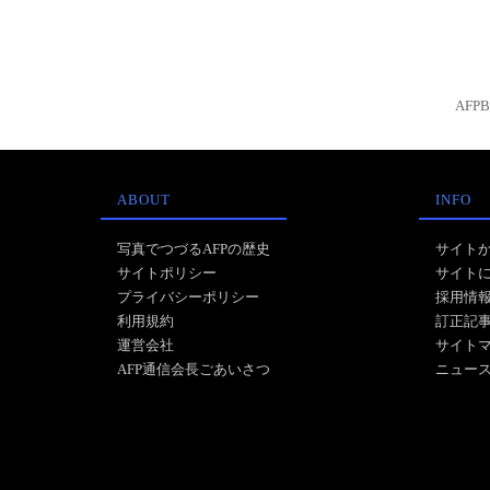
AFP
ABOUT
INFO
写真でつづるAFPの歴史
サイト
サイトポリシー
サイト
プライバシーポリシー
採用情
利用規約
訂正記
運営会社
サイト
AFP通信会長ごあいさつ
ニュー