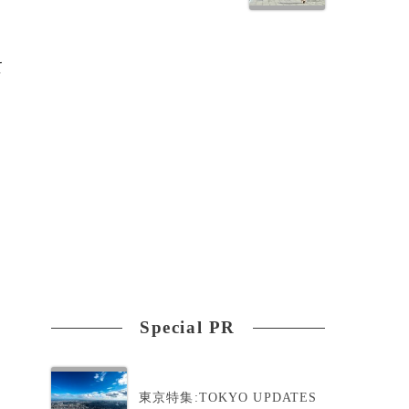
て
Special PR
東京特集:TOKYO UPDATES