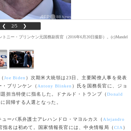
❮
2/5
❯
・ブリンケン元国務副長官（2016年6月20日撮影）。(c)Mandel
（
）次期米大統領は23日、主要閣僚人事を発表
Joe Biden
ー・ブリンケン（
）氏を国務長官に、ジョ
Antony Blinken
問題担当特使に指名した。ドナルド・トランプ（
Donald
線に回帰する人選となった。
ューバ系弁護士アレハンドロ・マヨルカス（
Alejandro
官指名は初めて。国家情報長官には、中央情報局（
）
CIA