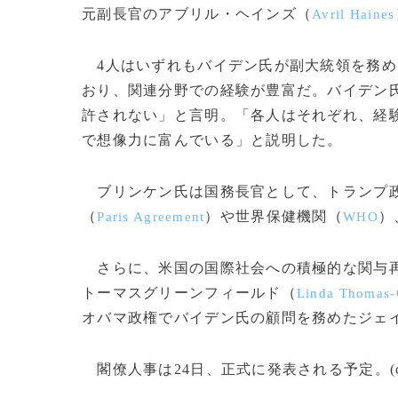
元副長官のアブリル・ヘインズ（
Avril Haines
4人はいずれもバイデン氏が副大統領を務め
おり、関連分野での経験が豊富だ。バイデン
許されない」と言明。「各人はそれぞれ、経
で想像力に富んでいる」と説明した。
ブリンケン氏は国務長官として、トランプ政
（
）や世界保健機関（
）
Paris Agreement
WHO
さらに、米国の国際社会への積極的な関与再
トーマスグリーンフィールド（
Linda Thomas-
オバマ政権でバイデン氏の顧問を務めたジェ
閣僚人事は24日、正式に発表される予定。(c)