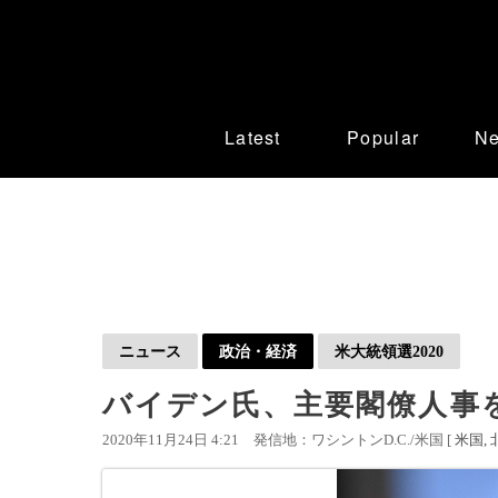
Latest
Popular
N
ニュース
政治・経済
米大統領選2020
バイデン氏、主要閣僚人事
2020年11月24日 4:21
発信地：ワシントンD.C./米国 [
米国