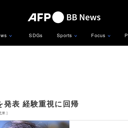
ews
SDGs
Sports
Focus
P
∨
∨
∨
を発表 経験重視に回帰
北米
]