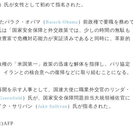
）氏が女性として初めて指名された。
たバラク・オバマ（
）前政権で要職を務め
Barack Obama
氏は「国家安全保障と外交政策では、少しの時間の無駄も
験豊富で危機対応能力が実証済みであると同時に、革新的
権の「米国第一」政策の迅速な解体を指揮し、パリ協定
、イランとの核合意への復帰などに取り組むことになる。
開を示す人事として、国連大使に職業外交官のリンダ・
）氏が、国家安全保障問題担当大統領補佐官に
Greenfield
イク・サリバン（
）氏が指名された。
Jake Sullivan
AFP