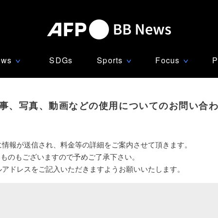
ews
SDGs
Sports
Focus
P
∨
∨
∨
事、写真、動画などの使用についてのお問い合
に情報が送信され、料金等の詳細をご案内させて頂きます。
いものもございますので予めご了承下さい。
ルアドレスをご記入いただきますようお願いいたします。