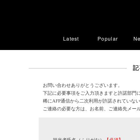
Latest
Popular
N
記
お問い合わせありがとうございます。
下記に必要事項をご入力頂きますと許諾部門
稀にAFP通信から二次利用が許諾されていな
ご連絡の必要な方は、お名前、ご連絡先メー