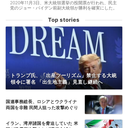
2020年11月3日、米大統領選挙の投開票が行われ、民主
党のジョー・バイデン前副大統領が勝利を確実にした。
Top stories
トランプ氏、「出産ツーリズム」禁止する大統
領令に署名 「出生地主義」見直し継続へ
国連事務総長、ロシアとウクライナ
両国を非難 民間人狙った攻撃めぐり
イラン、湾岸諸国を脅迫していた 米