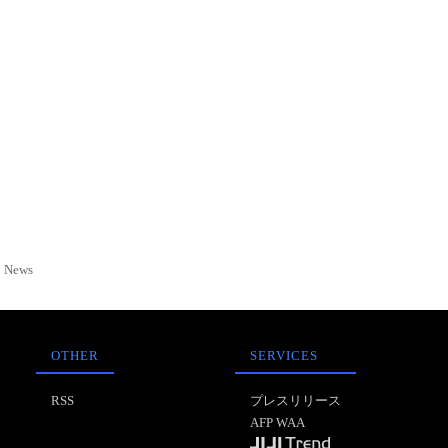
News
OTHER
SERVICES
RSS
プレスリリース
AFP WAA