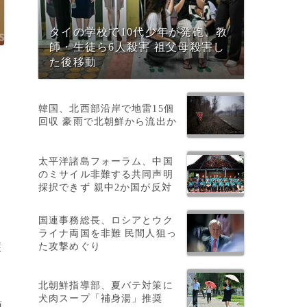
タイの学校で10代少年が発砲、教
師・生徒ら6人殺害 祖父母殺害し
た後移動
韓国、北西部沿岸で地雷15個
回収 豪雨で北朝鮮から流出か
太平洋諸島フォーラム、中国
のミサイル非難する共同声明
採択できず 親中2か国が反対
国連事務総長、ロシアとウク
ライナ両国を非難 民間人狙っ
た攻撃めぐり
獲
北朝鮮指導部、夏バテ対策に
犬肉スープ「補身湯」推奨
領