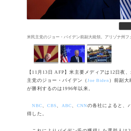
米民主党のジョー・バイデン前副大統領。アリゾナ州フェニックスにて（
【11月13日 AFP】米主要メディアは12
主党のジョー・バイデン（
）前副大
Joe Biden
が勝利するのは1996年以来。
、
、
、
の各社によると、バ
NBC
CBS
ABC
CNN
得した。
これによりバイデン氏の獲得した選挙人は2