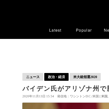
Latest
Popular
N
ニュース
政治・経済
米大統領選2020
バイデン氏がアリゾナ州で
2020年11月13日 15:54
発信地：ワシントンD.C./米国 [
米国