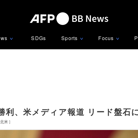
ews
SDGs
Sports
Focus
P
∨
∨
∨
勝利、米メディア報道 リード盤石
北米
]