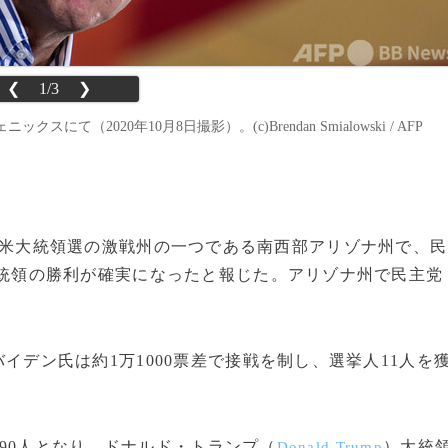
❮
1/3
❯
2020年10月8日撮影）。(c)Brendan Smialowski / AFP
日夜、米大統領選の激戦州の一つである南西部アリゾナ州で、民
統領の勝利が確実になったと報じた。アリゾナ州で民主党
イデン氏は約1万1000票差で接戦を制し、選挙人11人を
90人となり、ドナルド・トランプ（
）大統
Donald Trump