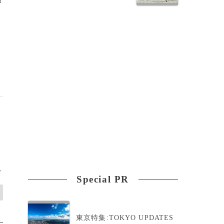
>
Special PR
東京特集:TOKYO UPDATES