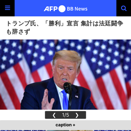
トランプ氏、「勝利」宣言 集計は法廷闘争
も辞さず
❮
1/5
❯
caption +