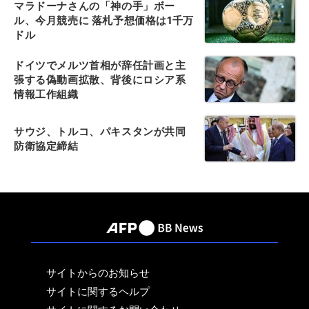
マラドーナさんの「神の手」ボー
ル、今月競売に 落札予想価格は1千万
ドル
ドイツでメルツ首相が辞任計画と主
張する偽動画拡散、背後にロシア系
情報工作組織
サウジ、トルコ、パキスタンが共同
防衛協定締結
サイトからのお知らせ
サイトに関するヘルプ