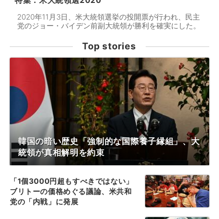
特集：米大統領選2020
2020年11月3日、米大統領選挙の投開票が行われ、民主
党のジョー・バイデン前副大統領が勝利を確実にした。
Top stories
韓国の暗い歴史「強制的な国際養子縁組」、大
統領が真相解明を約束
「1個3000円超もすべきではない」
ブリトーの価格めぐる議論、米共和
党の「内戦」に発展