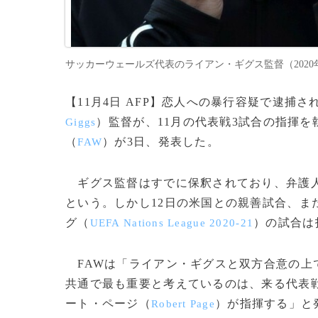
サッカーウェールズ代表のライアン・ギグス監督（2020年10月11日
【11月4日 AFP】恋人への暴行容疑で逮捕
）監督が、11月の代表戦3試合の指揮
Giggs
（
）が3日、発表した。
FAW
ギグス監督はすでに保釈されており、弁護人
という。しかし12日の米国との親善試合、ま
グ（
）の試合は
UEFA Nations League 2020-21
FAWは「ライアン・ギグスと双方合意の上
共通で最も重要と考えているのは、来る代表
ート・ページ（
）が指揮する」と
Robert Page