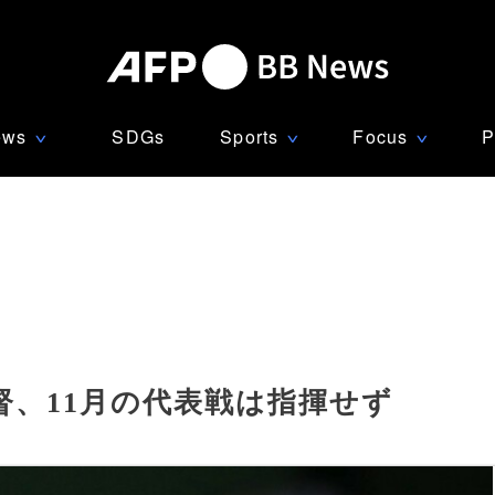
ews
SDGs
Sports
Focus
P
∨
∨
∨
督、11月の代表戦は指揮せず