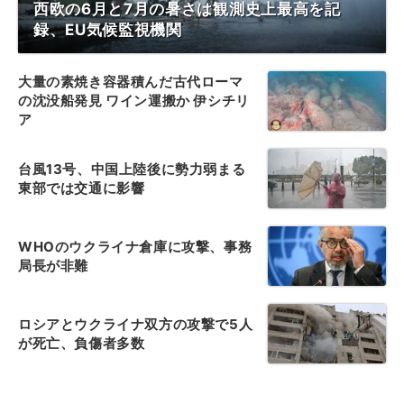
西欧の6月と7月の暑さは観測史上最高を記
録、EU気候監視機関
大量の素焼き容器積んだ古代ローマ
の沈没船発見 ワイン運搬か 伊シチリ
ア
台風13号、中国上陸後に勢力弱まる
東部では交通に影響
WHOのウクライナ倉庫に攻撃、事務
局長が非難
ロシアとウクライナ双方の攻撃で5人
が死亡、負傷者多数