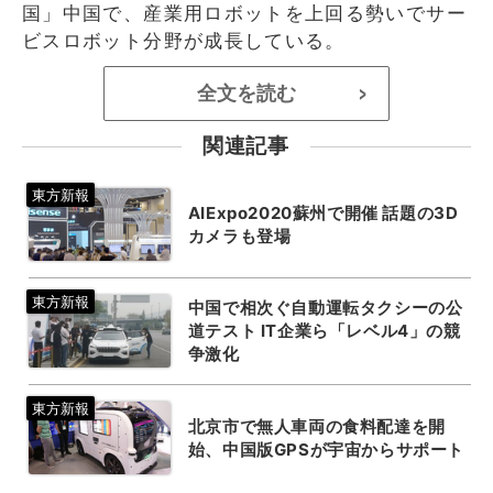
国」中国で、産業用ロボットを上回る勢いでサー
ビスロボット分野が成長している。
全文を読む
>
関連記事
AIExpo2020蘇州で開催 話題の3D
カメラも登場
中国で相次ぐ自動運転タクシーの公
道テスト IT企業ら「レベル4」の競
争激化
北京市で無人車両の食料配達を開
始、中国版GPSが宇宙からサポート