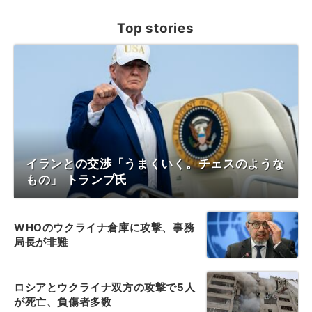
Top stories
イランとの交渉「うまくいく。チェスのような
もの」 トランプ氏
WHOのウクライナ倉庫に攻撃、事務
局長が非難
ロシアとウクライナ双方の攻撃で5人
が死亡、負傷者多数