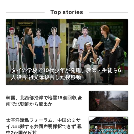
Top stories
タイの学校で10代少年が発砲、教師・生徒ら6
人殺害 祖父母殺害した後移動
韓国、北西部沿岸で地雷15個回収 豪
雨で北朝鮮から流出か
太平洋諸島フォーラム、中国のミサ
イル非難する共同声明採択できず 親
中2か国が反対