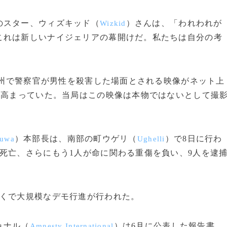
のスター、ウィズキッド（
）さんは、「われわれが
Wizkid
これは新しいナイジェリアの幕開けだ。私たちは自分の考
州で警察官が男性を殺害した場面とされる映像がネット上
に高まっていた。当局はこの映像は本物ではないとして撮
。
）本部長は、南部の町ウゲリ（
）で8日に行わ
nuwa
Ughelli
死亡、さらにもう1人が命に関わる重傷を負い、9人を逮
くで大規模なデモ行進が行われた。
ョナル（
）は6月に公表した報告書
Amnesty International