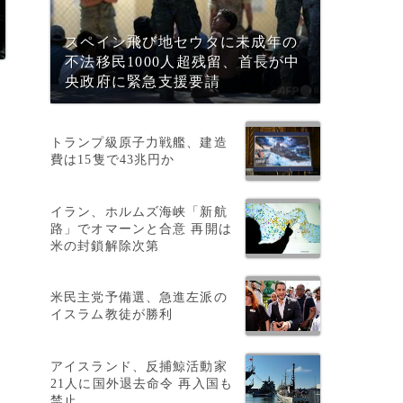
スペイン飛び地セウタに未成年の
不法移民1000人超残留、首長が中
央政府に緊急支援要請
トランプ級原子力戦艦、建造
費は15隻で43兆円か
イラン、ホルムズ海峡「新航
路」でオマーンと合意 再開は
米の封鎖解除次第
米民主党予備選、急進左派の
イスラム教徒が勝利
アイスランド、反捕鯨活動家
を
21人に国外退去命令 再入国も
禁止