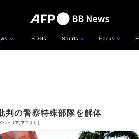
ews
SDGs
Sports
Focus
P
∨
∨
∨
批判の警察特殊部隊を解体
イジェリア
アフリカ
]