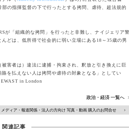
RSが幹部の指揮監督の下で行ったとする拷問、虐待、超法規的
RSが「組織的な拷問」を行ったと非難し、ナイジェリア
んどは、低所得で社会的に弱い立場にある18～35歳の男
被害者は）違法に逮捕・拘束され、釈放と引き換えに巨
賄賂を払えない人は拷問や虐待の対象となる」としてい
DEWAST in London
政治・経済 一覧へ
メディア・報道関係・法人の方向け 写真・動画 購入のお問合せ
>
関連記事