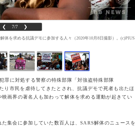
❮
7/7
❯
を求める抗議デモに参加する人々（2020年10月8日撮影）。(c)PIUS
、暴力犯罪に対処する警察の特殊部隊「対強盗特殊部隊
たり市民を虐待してきたとされ、抗議デモで死者も出たほ
や映画界の著名人も加わって解体を求める運動が起きてい
た集会に参加していた数百人は、SARS解体のニュース