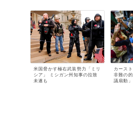
米国脅かす極右武装勢力「ミリ
カースト
シア」 ミシガン州知事の拉致
非難の的
未遂も
議扇動」