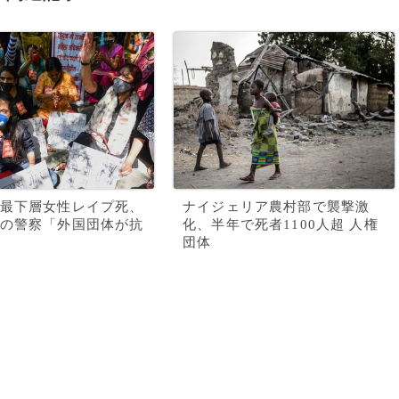
最下層女性レイプ死、
ナイジェリア農村部で襲撃激
の警察「外国団体が抗
化、半年で死者1100人超 人権
団体