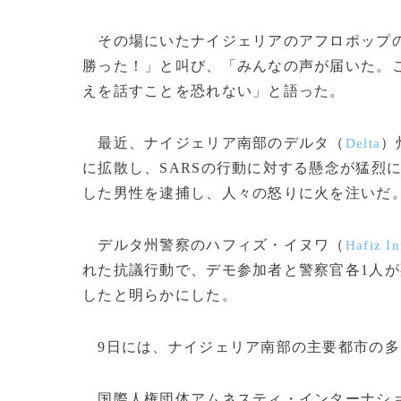
その場にいたナイジェリアのアフロポップ
勝った！」と叫び、「みんなの声が届いた。
えを話すことを恐れない」と語った。
最近、ナイジェリア南部のデルタ（
）
Delta
に拡散し、SARSの行動に対する懸念が猛烈
した男性を逮捕し、人々の怒りに火を注いだ
デルタ州警察のハフィズ・イヌワ（
Hafiz I
れた抗議行動で、デモ参加者と警察官各1人が
したと明らかにした。
9日には、ナイジェリア南部の主要都市の多
国際人権団体アムネスティ・インターナシ